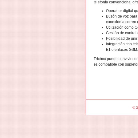
telefonía convencional of
Operador digital qu
Buzón de voz para 
conexión a correo e
Utilización como Ce
Gestión de control d
Posibilidad de unir
Integración con te
E1 o enlaces GSM.
Trixbox puede convivir con
es compatible con supleto
© 2