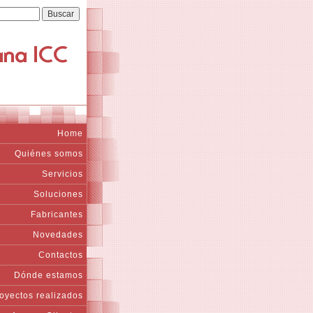
Home
Quiénes somos
Servicios
Soluciones
Fabricantes
Novedades
Contactos
Dónde estamos
oyectos realizados