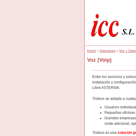
Home
»
Soluciones
»
Voz y Dato
Voz (Voip)
Entre los servicios y solu
instalación y configuración
Libre ASTERISK.
Trixbox se adapta a cualq
Usuarios individual
Pequeñas oficinas c
Grandes empresas c
coste adicional, ap
Trixbox es una
solución gr