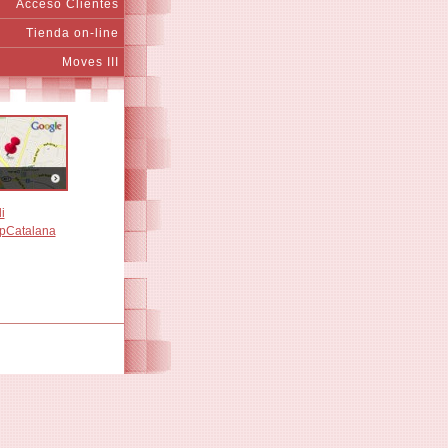
Acceso Clientes
Tienda on-line
Moves III
i
pCatalana